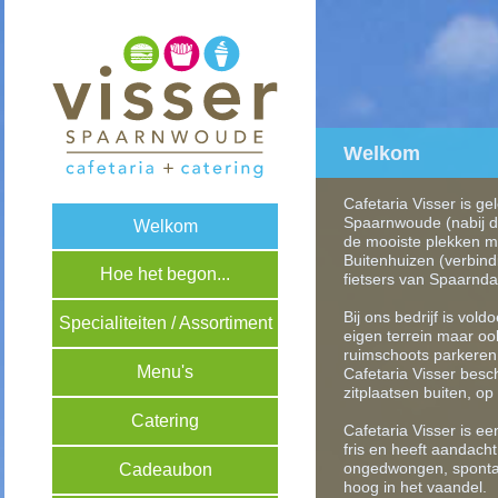
Welkom
Cafetaria Visser is g
Spaarnwoude (nabij 
Welkom
de mooiste plekken me
Buitenhuizen (verbind
Hoe het begon...
fietsers van Spaarnda
Bij ons bedrijf is vo
Specialiteiten / Assortiment
eigen terrein maar o
ruimschoots parkeren,
Menu's
Cafetaria Visser besc
zitplaatsen buiten, op
Catering
Cafetaria Visser is ee
fris en heeft aandach
ongedwongen, spontaan
Cadeaubon
hoog in het vaandel.